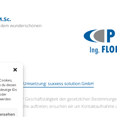
M.Sc.
aus dem wunderschönen
 Cookies,
Umsetzung: suxxess solution GmbH
n du diesen
deutige IDs
 oder
t bei unserer Geschäftstätigkeit den gesetzlichen Bestimmung
 werden.
n oder Wünsche auftreten, ersuchen wir um Kontaktaufnahme 
 ansehen