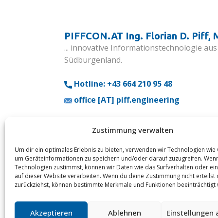
PIFFCON.AT Ing. Florian D. Piff, 
... innovative Informationstechnologie 
Südburgenland.
Hotline: +43 664 210 95 48
office [AT] piff.engineering
Zustimmung verwalten
Um dir ein optimales Erlebnis zu bieten, verwenden wir Technologien wie
Datenschutzerklärung
um Geräteinformationen zu speichern und/oder darauf zuzugreifen. Wen
Technologien zustimmst, können wir Daten wie das Surfverhalten oder ein
auf dieser Website verarbeiten. Wenn du deine Zustimmung nicht erteilst
Hinweis zur Barrierefreiheit:
Wir sind bemüh
zurückziehst, können bestimmte Merkmale und Funktionen beeinträchtigt
(BGStG) zu entsprechen. Sollten dennoch Frage
barrierefreiheit@piffcon.at
Akzeptieren
Ablehnen
Einstellungen