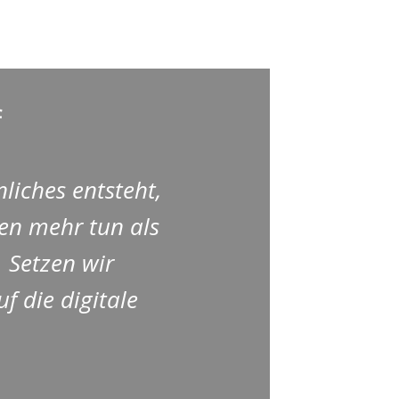
f
iches entsteht,
n mehr tun als
. Setzen wir
 die digitale