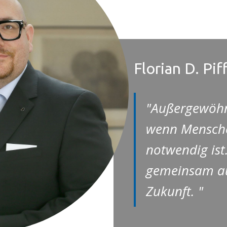
Florian D. Pif
"Außergewöhnl
wenn Mensche
notwendig ist
gemeinsam auf
Zukunft. "